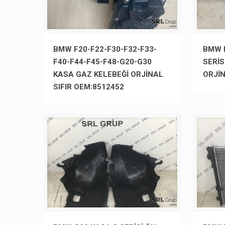
BMW F20-F22-F30-F32-F33-
BMW 
F40-F44-F45-F48-G20-G30
SERİSİ
KASA GAZ KELEBEĞİ ORJİNAL
ORJİ
SIFIR OEM:8512452