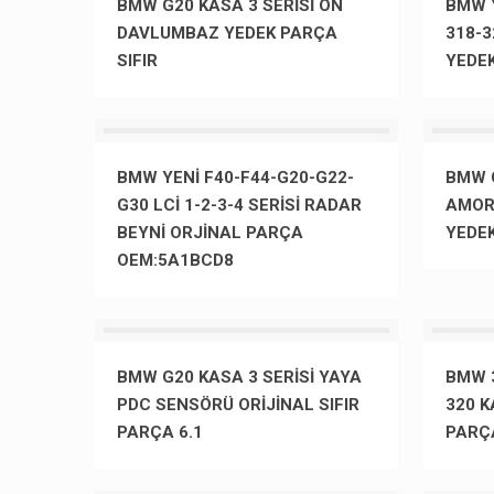
BMW G20 KASA 3 SERİSİ ÖN
BMW Y
DAVLUMBAZ YEDEK PARÇA
318-3
SIFIR
YEDE
BMW YENİ F40-F44-G20-G22-
BMW G
G30 LCİ 1-2-3-4 SERİSİ RADAR
AMOR
BEYNİ ORJİNAL PARÇA
YEDE
OEM:5A1BCD8
BMW G20 KASA 3 SERİSİ YAYA
BMW 3
PDC SENSÖRÜ ORİJİNAL SIFIR
320 K
PARÇA 6.1
PARÇ