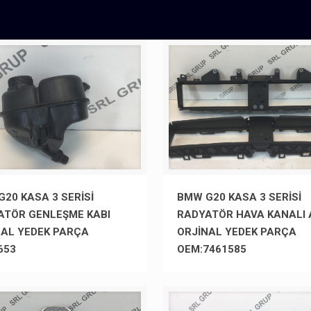
20 KASA 3 SERİSİ
BMW G20 KASA 3 SERİSİ
ATÖR GENLEŞME KABI
RADYATÖR HAVA KANALI 
NAL YEDEK PARÇA
ORJİNAL YEDEK PARÇA
653
OEM:7461585