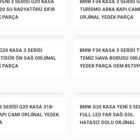
ENİ 3 SERİSİ G20 KASA
BMW F34 KASA 3 SERİSİ 
20 SU RADYATÖRÜ SIFIR
TURİSMO ARKA KAPI CAM
K PARÇA
ORJİNAL YEDEK PARÇA
20 KASA 3 SERİSİ
BMW F30 KASA 3 SERİSİ 
TİSÖR ÖN SAĞ ORİJİNAL
TEMİZ HAVA BORUSU ORİJ
K PARÇA
YEDEK PARÇA OEM:85739
 SERİSİ G20 KASA 318-
BMW G20 KASA YENİ 3 SE
API CAMI ORİJİNAL YEDEK
FULL LED FAR SAĞ-SOL
A
HATASIZ DOLU ORJİNAL