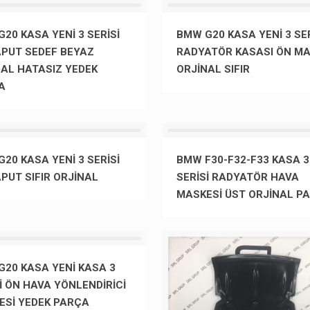
20 KASA YENİ 3 SERİSİ
BMW G20 KASA YENİ 3 SER
APUT SEDEF BEYAZ
RADYATÖR KASASI ÖN M
NAL HATASIZ YEDEK
ORJİNAL SIFIR
A
20 KASA YENİ 3 SERİSİ
BMW F30-F32-F33 KASA 3
PUT SIFIR ORJİNAL
SERİSİ RADYATÖR HAVA
MASKESİ ÜST ORJİNAL P
G20 KASA YENİ KASA 3
İ ÖN HAVA YÖNLENDİRİCİ
ESİ YEDEK PARÇA