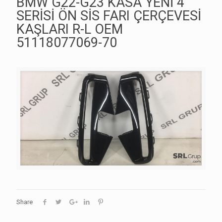
BMW G22-G23 KASA YENİ 4
SERİSİ ÖN SİS FARI ÇERÇEVESİ
KAŞLARI R-L OEM
51118077069-70
Share